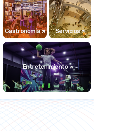
Gastronomía
Servicios
↗
↗
Entretenimiento
↗
Desarrollo que
transforma ciudades