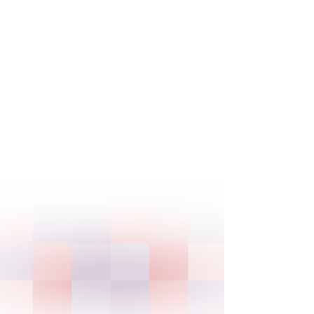
Quiénes somos
Sambil es un grupo con más de tres
décadas de trayectoria, dedicado al
desarrollo y operación de espacios
comerciales y urbanos que forman
parte activa de la vida de las ciudades.