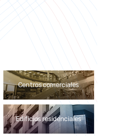
Desde la planificación hasta la
operación, Sambil desarrolla
proyectos que integran
comercio, servicios y espacios
urbanos, generando destinos
sostenibles y de alto impacto.
Conocer Sambil Constructora
Centros comerciales
Edificios residenciales